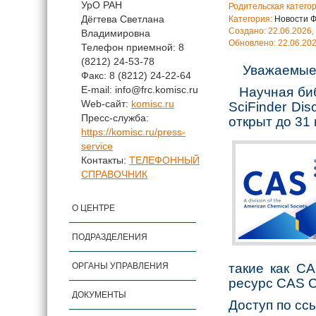
УрО РАН
Родительская катего
Дёгтева Светлана
Категория:
Новости 
Создано: 22.06.2026,
Владимировна
Обновлено: 22.06.202
Телефон приемной: 8
(8212) 24-53-78
Уважаемые 
Факс: 8 (8212) 24-22-64
E-mail: info@frc.komisc.ru
Научная биб
Web-сайт:
komisc.ru
SciFinder Dis
Пресс-служба:
открыт до 31 
https://komisc.ru/press-
service
Контакты:
ТЕЛЕФОННЫЙ
СПРАВОЧНИК
О ЦЕНТРЕ
ПОДРАЗДЕЛЕНИЯ
такие как CA
ОРГАНЫ УПРАВЛЕНИЯ
ресурс CAS C
ДОКУМЕНТЫ
Доступ по сс