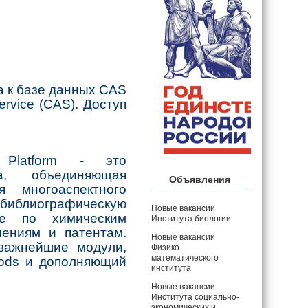
 к базе данных CAS
ervice (CAS). Доступ
 Platform - это
а, объединяющая
Объявления
 многоаспектного
 библиографическую
Новые вакансии
е по химическим
Института биологии
нениям и патентам.
Новые вакансии
важнейшие модули,
Физико-
математического
thods и дополняющий
института
Новые вакансии
Института социально-
экономических и