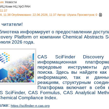
рия:
Новости
ФИЦ Коми НЦ УрО РАН
 11:37
6, 11:38
Опубликовано: 22.06.2026, 11:37
Автор: Ulyana
Просмотров: 0
читатели!
лиотека информирует о предоставлении доступа
covery Platform от компании Chemical Abstracts S
июля 2026 года.
CAS SciFinder Discovery
информационная платформ
передовые инструменты для
поиска. Здесь вы найдете как
информацию, так и данны
реакциям, структурным соеди
Платформа включает в себя 
S SciFinder, CAS Formulus, CAS Analytical Me
hemical Compliance Index.
ылке:
https://scifinder-n.cas.org