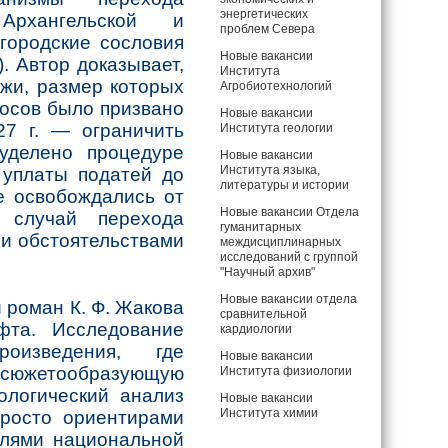
энергетических
Архангельской и
проблем Севера
 городские сословия
Новые вакансии
. Автор доказывает,
Института
жи, размер которых
Агробиотехнологий
носов было призвано
Новые вакансии
27 г. — ограничить
Института геологии
уделено процедуре
Новые вакансии
Института языка,
 уплаты податей до
литературы и истории
е освобождались от
Новые вакансии Отдела
 случай перехода
гуманитарных
ми обстоятельствами
междисциплинарных
исследований с группой
"Научный архив"
Новые вакансии отдела
й роман К. Ф. Жакова
сравнительной
фта. Исследование
кардиологии
оизведения, где
Новые вакансии
а сюжетообразующую
Института физиологии
ологический анализ
Новые вакансии
Института химии
просто ориентирами
елями национальной