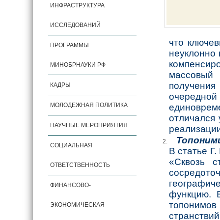
ИНФРАСТРУКТУРА
ИССЛЕДОВАНИЙ
что ключе
ПРОГРАММЫ
неуклонно 
компенсир
МИНОБРНАУКИ РФ
массовый 
получения
КАДРЫ
очередной
МОЛОДЕЖНАЯ ПОЛИТИКА
единовре
отличался 
НАУЧНЫЕ МЕРОПРИЯТИЯ
реализации
Топоними
СОЦИАЛЬНАЯ
В статье Г
«Сквозь с
ОТВЕТСТВЕННОСТЬ
сосредот
географич
ФИНАНСОВО-
функцию. 
топонимов
ЭКОНОМИЧЕСКАЯ
странстви