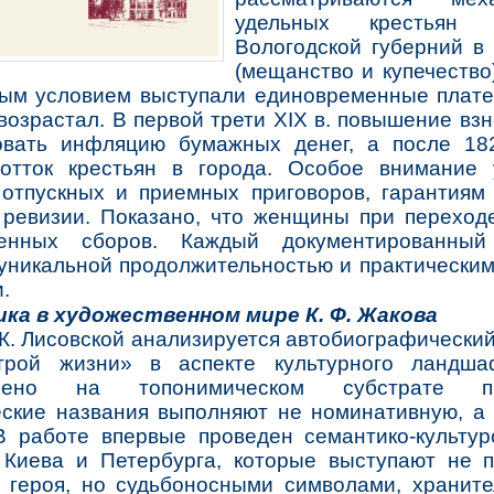
удельных крестьян 
Вологодской губерний в
(мещанство и купечество)
вым условием выступали единовременные плате
возрастал. В первой трети XIX в. повышение вз
овать инфляцию бумажных денег, а после 18
отток крестьян в города. Особое внимание 
 отпускных и приемных приговоров, гарантиям
 ревизии. Показано, что женщины при переход
менных сборов. Каждый документированный
уникальной продолжительностью и практически
.
ка в художественном мире К. Ф. Жакова
. К. Лисовской анализируется автобиографически
трой жизни» в аспекте культурного ландша
очено на топонимическом субстрате пр
еские названия выполняют не номинативную, 
В работе впервые проведен семантико-культур
 Киева и Петербурга, которые выступают не 
й героя, но судьбоносными символами, хранит