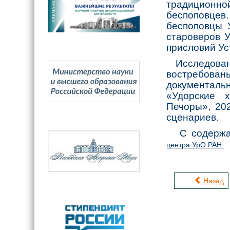
традиционно
беспоповце
беспоповцы 
староверов У
присловий Ус
Исследовани
востребован
документальн
«Удорские 
Печоры», 202
сценариев.
С содержан
центра УрО РАН.
Назад