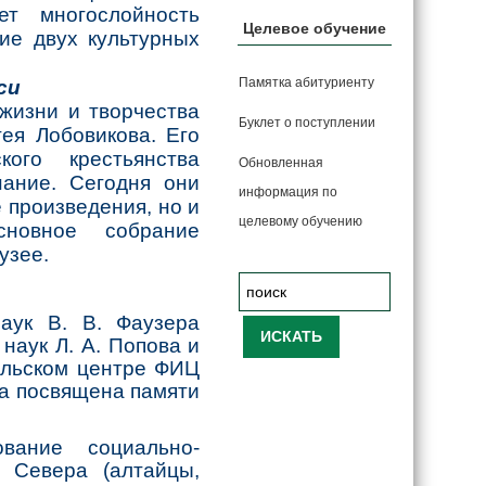
ет многослойность
Целевое обучение
ние двух культурных
Памятка абитуриенту
си
жизни и творчества
Буклет о поступлении
ея Лобовикова. Его
ого крестьянства
Обновленная
нание. Сегодня они
информация по
 произведения, но и
целевому обучению
сновное собрание
узее.
аук В. В. Фаузера
наук Л. А. Попова и
тельском центре ФИЦ
га посвящена памяти
вание социально-
в Севера (алтайцы,