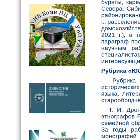
буряты, кар
Севера, Сиб
районировани
г., расселен
домохозяйств
2021 г.), а
параграф по
научным раб
специалиста
интересующи
Рубрика «Ю
Рубрика п
исторических
языка, лите
старообрядче
Т. И. Дроно
этнографов Р
семейной обр
За годы ра
монографий 