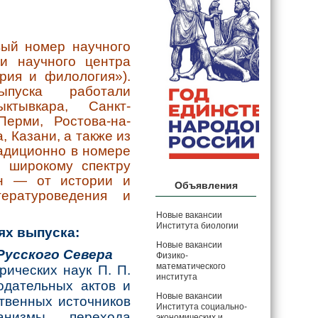
й номер научного
и научного центра
рия и филология»).
ыпуска работали
ктывкара, Санкт-
Перми, Ростова-на-
, Казани, а также из
радиционно в номере
о широкому спектру
ин — от истории и
Объявления
ературоведения и
Новые вакансии
Института биологии
ях выпуска:
Новые вакансии
Русского Севера
Физико-
математического
рических наук П. П.
института
одательных актов и
Новые вакансии
твенных источников
Института социально-
анизмы перехода
экономических и