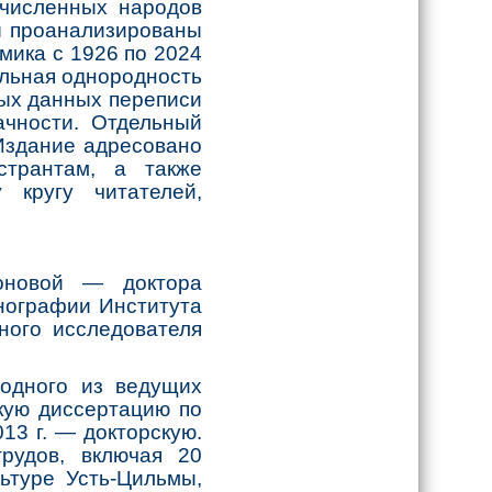
очисленных народов
ы проанализированы
мика с 1926 по 2024
нальная однородность
ных данных переписи
ачности. Отдельный
Издание адресовано
странтам, а также
 кругу читателей,
новой — доктора
тнографии Института
ного исследователя
 одного из ведущих
скую диссертацию по
13 г. — докторскую.
рудов, включая 20
ьтуре Усть-Цильмы,