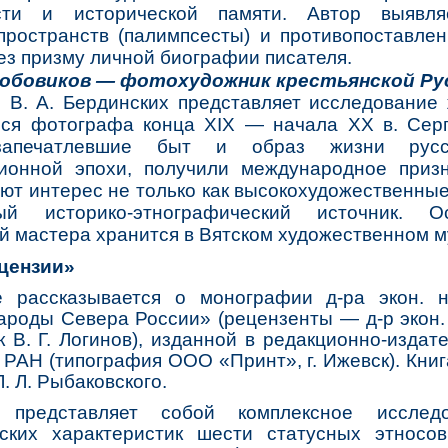
сти и исторической памяти. Автор выявля
пространств (палимпсесты) и противопоставле
ез призму личной биографии писателя.
Лобовиков — фотохудожник крестьянской Ру
В. А. Бердинских представляет исследование 
ся фотографа конца XIX — начала XX в. Серг
запечатлевшие быт и образ жизни русск
ионной эпохи, получили международное приз
ют интерес не только как высокохудожественные
ый историко-этнографический источник. О
 мастера хранится в Вятском художественном м
цензии»
рассказывается о монографии д-ра экон. н
роды Севера России» (рецензенты — д-р экон. 
ук В. Г. Логинов), изданной в редакционно-изда
РАН (типография ООО «Принт», г. Ижевск). Кни
. Л. Рыбаковского.
 представляет собой комплексное исследо
ских характеристик шести статусных этносо