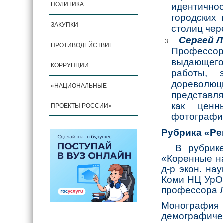
ПОЛИТИКА
идентично
городских 
ЗАКУПКИ
столиц чер
Сергей 
ПРОТИВОДЕЙСТВИЕ
Профессор 
выдающего
КОРРУПЦИИ
работы, 
дореволюц
«НАЦИОНАЛЬНЫЕ
представля
как ценн
ПРОЕКТЫ РОССИИ»
фотографий
Рубрика «Ре
В рубрике 
«Коренные на
д-р экон. на
Коми НЦ УрО 
профессора Л
Монография
демографиче