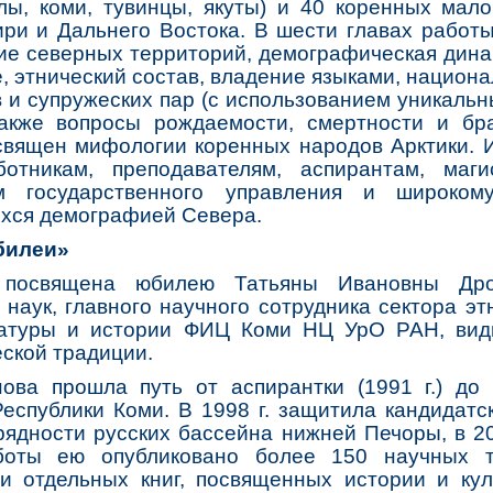
елы, коми, тувинцы, якуты) и 40 коренных мал
ири и Дальнего Востока. В шести главах работ
е северных территорий, демографическая дина
ие, этнический состав, владение языками, нацио
 и супружеских пар (с использованием уникаль
 также вопросы рождаемости, смертности и бр
священ мифологии коренных народов Арктики. 
отникам, преподавателям, аспирантам, маги
м государственного управления и широкому
хся демографией Севера.
билеи»
освящена юбилею Татьяны Ивановны Дро
 наук, главного научного сотрудника сектора э
ратуры и истории ФИЦ Коми НЦ УрО РАН, вид
ской традиции.
ва прошла путь от аспирантки (1991 г.) до
еспублики Коми. В 1998 г. защитила кандидат
ядности русских бассейна нижней Печоры, в 20
боты ею опубликовано более 150 научных т
и отдельных книг, посвященных истории и кул