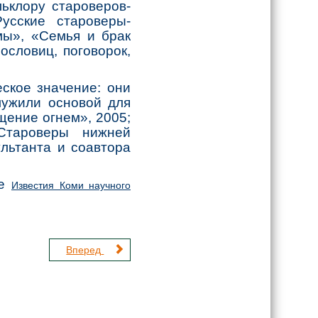
ьклору староверов-
усские староверы-
мы», «Семья и брак
ословиц, поговорок,
ское значение: они
лужили основой для
щение огнем», 2005;
 Староверы нижней
ультанта и соавтора
це
Известия Коми научного
Вперед