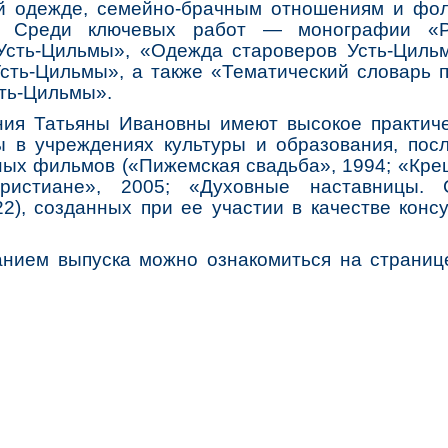
й одежде, семейно-брачным отношениям и фол
в. Среди ключевых работ — монографии «Р
Усть-Цильмы», «Одежда староверов Усть-Циль
сть-Цильмы», а также «Тематический словарь п
ть-Цильмы».
я Татьяны Ивановны имеют высокое практиче
ы в учреждениях культуры и образования, пос
ых фильмов («Пижемская свадьба», 1994; «Кре
христиане», 2005; «Духовные наставницы.
2), созданных при ее участии в качестве конс
ием выпуска можно ознакомиться на страни