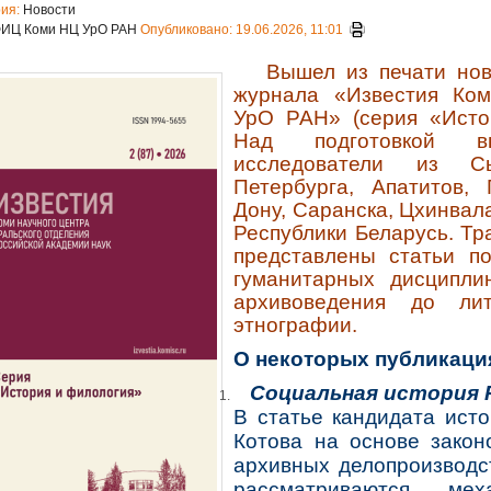
рия:
Новости
ФИЦ Коми НЦ УрО РАН
Опубликовано: 19.06.2026, 11:01
Вышел из печати новы
журнала «Известия Ком
УрО РАН» (серия «Исто
Над подготовкой в
исследователи из Сы
Петербурга, Апатитов, 
Дону, Саранска, Цхинвала
Республики Беларусь. Т
представлены статьи п
гуманитарных дисципл
архивоведения до лит
этнографии.
О некоторых публикаци
Социальная история 
В статье кандидата исто
Котова на основе закон
архивных делопроизводс
рассматриваются мех