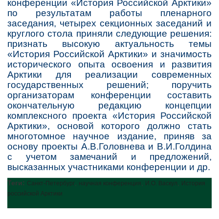
конференции «История Российской Арктики»
по результатам работы пленарного
заседания, четырех секционных заседаний и
круглого стола приняли следующие решения:
признать высокую актуальность темы
«История Российской Арктики» и значимость
исторического опыта освоения и развития
Арктики для реализации современных
государственных решений; поручить
организаторам конференции составить
окончательную редакцию концепции
комплексного проекта «История Российской
Арктики», основой которого должно стать
многотомное научное издание, приняв за
основу проекты А.В.Головнева и В.И.Голдина
с учетом замечаний и предложений,
высказанных участниками конференции и др.
Теги:
,
,
,
Санкт-Петербург
научная конференция
И.О. Васкул
История
российской Арктики