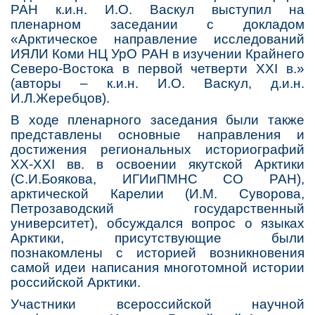
РАН к.и.н. И.О. Васкул выступил на
пленарном заседании с докладом
«Арктическое направление исследований
ИЯЛИ Коми НЦ УрО РАН в изучении Крайнего
Северо-Востока в первой четверти XXI в.»
(авторы – к.и.н. И.О. Васкул, д.и.н.
И.Л.Жеребцов).
В ходе пленарного заседания были также
представлены основные направления и
достижения региональных историографий
XX-XXI вв. в освоении якутской Арктики
(С.И.Боякова, ИГИиПМНС СО РАН),
арктической Карелии (И.М. Суворова,
Петрозаводский государственный
университет), обсуждался вопрос о языках
Арктики, присутствующие были
познакомлены с историей возникновения
самой идеи написания многотомной истории
российской Арктики.
Участники всероссийской научной