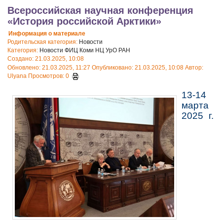
Всероссийская научная конференция
«История российской Арктики»
Информация о материале
Родительская категория:
Новости
Категория:
Новости ФИЦ Коми НЦ УрО РАН
Создано: 21.03.2025, 10:08
Обновлено: 21.03.2025, 11:27
Опубликовано: 21.03.2025, 10:08
Автор:
Ulyana
Просмотров: 0
13-14
марта
2025 г.